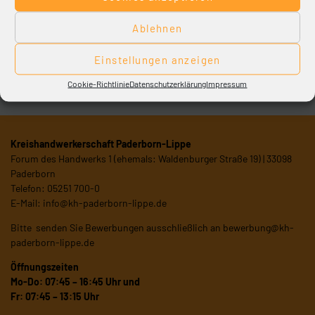
Themenübersicht
Ablehnen
Einstellungen anzeigen
Cookie-Richtlinie
Datenschutzerklärung
Impressum
Kreishandwerkerschaft Paderborn-Lippe
Forum des Handwerks 1 (ehemals: Waldenburger Straße 19) | 33098
Paderborn
Telefon: 05251 700-0
E-Mail:
info@kh-paderborn-lippe.de
Bitte senden Sie Bewerbungen ausschließlich an
bewerbung@kh-
paderborn-lippe.de
Öffnungszeiten
Mo-Do: 07:45 – 16:45 Uhr und
Fr: 07:45 – 13:15 Uhr