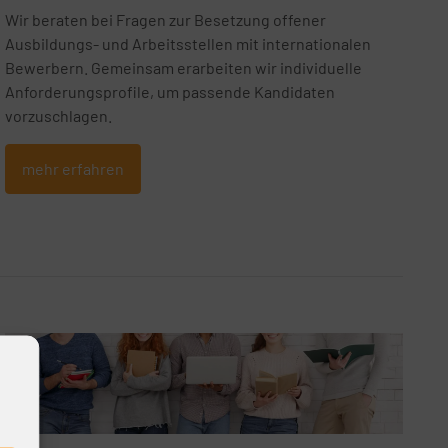
Wir beraten bei Fragen zur Besetzung offener
Ausbildungs- und Arbeitsstellen mit internationalen
Bewerbern. Gemeinsam erarbeiten wir individuelle
Anforderungsprofile, um passende Kandidaten
vorzuschlagen.
mehr erfahren