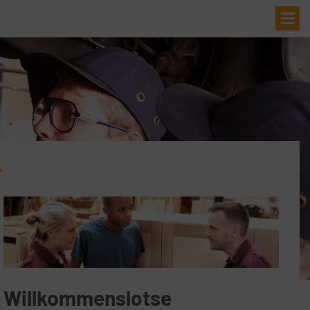
Me
T
Willkommenslotse