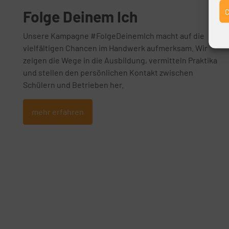
Folge Deinem Ich
Unsere Kampagne #FolgeDeinemIch macht auf die
vielfältigen Chancen im Handwerk aufmerksam. Wir
zeigen die Wege in die Ausbildung, vermitteln Praktika
und stellen den persönlichen Kontakt zwischen
Schülern und Betrieben her.
mehr erfahren