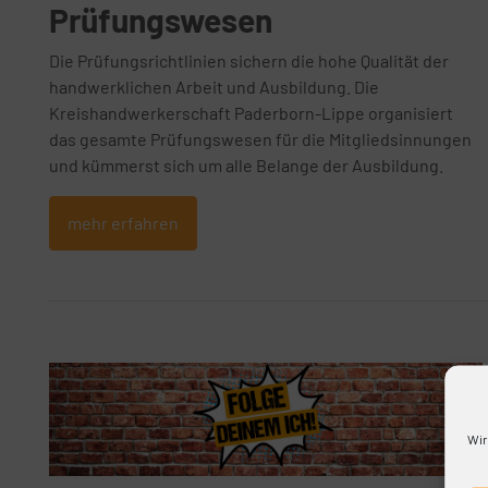
Prüfungswesen
Die Prüfungsrichtlinien sichern die hohe Qualität der
handwerklichen Arbeit und Ausbildung. Die
Kreishandwerkerschaft Paderborn-Lippe organisiert
das gesamte Prüfungswesen für die Mitgliedsinnungen
und kümmerst sich um alle Belange der Ausbildung.
mehr erfahren
Wir