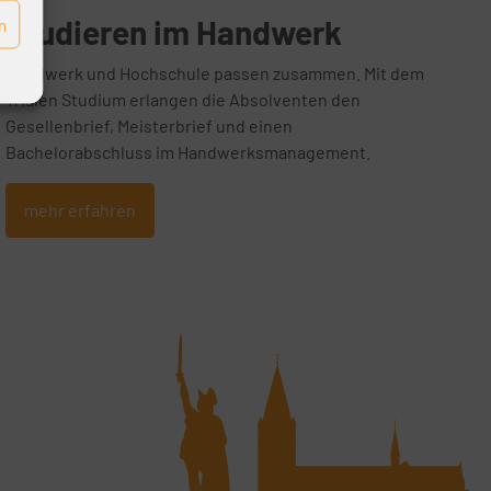
Studieren im Handwerk
n
Handwerk und Hochschule passen zusammen. Mit dem
Trialen Studium erlangen die Absolventen den
Gesellenbrief, Meisterbrief und einen
Bachelorabschluss im Handwerksmanagement.
mehr erfahren