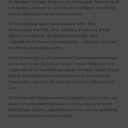
im Netzwerk zu folgen, folge ihm ins echte Leben. Denn er verrät
viel darüber, wie man ist, und über die Qualitäten, die man für
eine Ausbildung im Handwerk nutzen kann.
Unsere Hashtags lauten beispielsweise #fun, #diy,
#heavymetal, #noFilter, #me, #yummy, #exploring, #wow,
#beauty und #letsgo. Die Werbemotive zeigen dabei
Jugendliche mit ihrem Interessengebiet – verknüpft mit einem
der zehn Ausbildungsbereiche.
Unser Eventmobil ist mit geschultem Fachpersonal unterwegs
und bereist direkt die Schulen in den Kreisen Paderborn und
Lippe oder ist auf Ausbildungsmessen vertreten. Nutzen Sie als
Betrieb die Gelegenheit, und kommen Sie an Bord unseres
Eventmobils, wenn wir bei einer Schule in Ihrer Nähe zu Gast
sind.
Sie können zum Beispiel unsere Speeddating-Ecke nutzen, um
direkt mit potenziellen Bewerbern ins Gespräch zu kommen.
Oder bringen Sie den Jugendlichen in einer von uns gestalteten
Unterrichtsstunde Ihren Beruf näher.