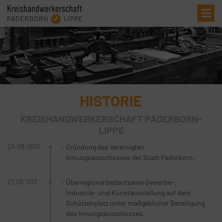
Me
HISTORIE
KREISHANDWERKERSCHAFT PADERBORN-
LIPPE
28.08.1903
Gründung des Vereinigten
Innungsausschusses der Stadt Paderborn.
21.06.1913
Überregional bedeutsame Gewerbe-,
Industrie- und Kunstausstellung auf dem
Schützenplatz unter maßgeblicher Beteiligung
des Innungsausschusses.