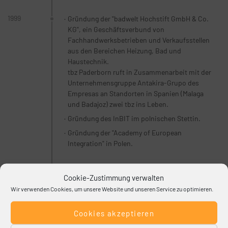
1999
Gründung der "badwelt Hochstift GmbH & Co.
KG", ein Geschäftsverbund von
Fachhandwerksbetrieben und Verkaufsstellen
aus den Bereichen Heizung, Bad und
Haustechnik.
tbz Paderborn ruft in Zusammenarbeit mit der
Unternehmensgruppe Antakira-Grupo des
Empresas an Standorten in Spanien (Malaga
und Badajoz) zwei tbz ins Leben.
Gründung des InBIT im polnischen Stettin.
Gründung der "Academy of European
Integration" in Polen.
2000
Übernahme der Rackow-Schulen in Hamburg.
Cookie-Zustimmung verwalten
Kooperation mit dem Bildungswerk Ost-West
Wir verwenden Cookies, um unsere Website und unseren Service zu optimieren.
e.V. (BOW) in Dresden.
Gründung der Fachhochschule des
Cookies akzeptieren
Mittelstandes (FHM) in Bielefeld durch die