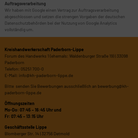
Auftragsverarbeitung
Wir haben mit Google einen Vertrag zur Auftragsverarbeitung
abgeschlossen und setzen die strengen Vorgaben der deutschen
Datenschutzbehörden bei der Nutzung von Google Analytics
vollständig um.
Kreishandwerkerschaft Paderborn-Lippe
Forum des Handwerks 1 (ehemals: Waldenburger Straße 19) | 33098
Paderborn
Telefon: 05251 700-0
E-Mail:
info@kh-paderborn-lippe.de
Bitte senden Sie Bewerbungen ausschließlich an
bewerbung@kh-
paderborn-lippe.de
Öffnungszeiten
Mo-Do: 07:45 – 16:45 Uhr und
Fr: 07:45 – 13:15 Uhr
Geschäftsstelle Lippe
Blomberger Str. 14 | 32756 Detmold