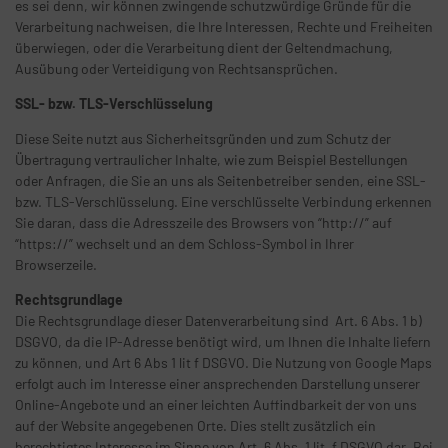
es sei denn, wir können zwingende schutzwürdige Gründe für die
Verarbeitung nachweisen, die Ihre Interessen, Rechte und Freiheiten
überwiegen, oder die Verarbeitung dient der Geltendmachung,
Ausübung oder Verteidigung von Rechtsansprüchen.
SSL- bzw. TLS-Verschlüsselung
Diese Seite nutzt aus Sicherheitsgründen und zum Schutz der
Übertragung vertraulicher Inhalte, wie zum Beispiel Bestellungen
oder Anfragen, die Sie an uns als Seitenbetreiber senden, eine SSL-
bzw. TLS-Verschlüsselung. Eine verschlüsselte Verbindung erkennen
Sie daran, dass die Adresszeile des Browsers von “http://” auf
“https://” wechselt und an dem Schloss-Symbol in Ihrer
Browserzeile.
Rechtsgrundlage
Die Rechtsgrundlage dieser Datenverarbeitung sind Art. 6 Abs. 1 b)
DSGVO, da die IP-Adresse benötigt wird, um Ihnen die Inhalte liefern
zu können, und Art 6 Abs 1 lit f DSGVO. Die Nutzung von Google Maps
erfolgt auch im Interesse einer ansprechenden Darstellung unserer
Online-Angebote und an einer leichten Auffindbarkeit der von uns
auf der Website angegebenen Orte. Dies stellt zusätzlich ein
berechtigtes Interesse im Sinne von Art. 6 Abs. 1 lit. f DSGVO dar .Bei