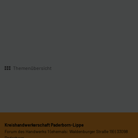
Themenübersicht
Kreishandwerkerschaft Paderborn-Lippe
Forum des Handwerks 1 (ehemals: Waldenburger Straße 19) | 33098
Paderborn