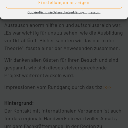
Einstellungen anzeigen
Einblicke in das Leben und Arbeiten in Deutschland.
Cookie-Richtlinie
Datenschutzerklärung
Impressum
Am Ende waren sich alle Beteiligten einig, dass der
Austausch enorm hilfreich und aufschlussreich war.
„Es war wichtig für uns zu sehen, wie die Ausbildung
vor Ort abläuft. Bisher kannten wir das nur in der
Theorie“, fasste einer der Anwesenden zusammen.
Wir danken allen Gästen für ihren Besuch und sind
gespannt, wie sich dieses vielversprechende
Projekt weiterentwickeln wird.
Impressionen vom Rundgang durch das tbz
>>>
Hintergrund:
Der Kontakt mit internationalen Verbänden ist auch
für das regionale Handwerk ein wertvoller Ansatz,
um dem Fachkräftemangel in der Region zu