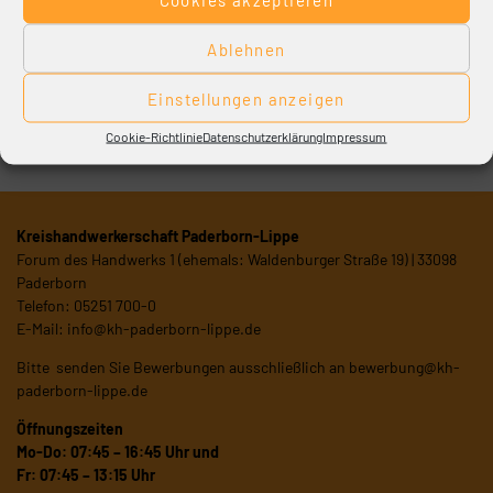
Faktenblatt
Ablehnen
Ihre SIGNAL IDUNA vor Ort.
Einstellungen anzeigen
SIGNAL IDUNA Gruppe Geschäftsstelle Paderborn, Grüner Weg
31, 33098 Paderborn, Tel.: (05251) 17 40-0, E-Mail:
Cookie-Richtlinie
Datenschutzerklärung
Impressum
gs.paderborn@signal-iduna.de
Kreishandwerkerschaft Paderborn-Lippe
Forum des Handwerks 1 (ehemals: Waldenburger Straße 19) | 33098
Paderborn
Telefon: 05251 700-0
E-Mail:
info@kh-paderborn-lippe.de
Bitte senden Sie Bewerbungen ausschließlich an
bewerbung@kh-
paderborn-lippe.de
Öffnungszeiten
Mo-Do: 07:45 – 16:45 Uhr und
Fr: 07:45 – 13:15 Uhr