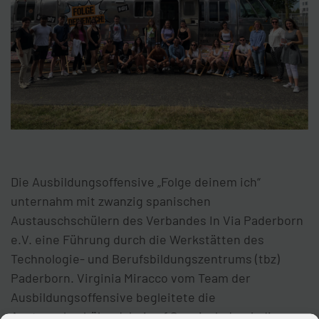
Die Ausbildungsoffensive „Folge deinem ich“
unternahm mit zwanzig spanischen
Austauschschülern des Verbandes In Via Paderborn
e.V. eine Führung durch die Werkstätten des
Technologie- und Berufsbildungszentrums (tbz)
Paderborn. Virginia Miracco vom Team der
Ausbildungsoffensive begleitete die
Austauschschüler dabei auf Spanisch durch die