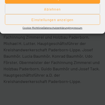
Ablehnen
Foto-Unterzeile (v.l.):
Einstellungen anzeigen
Viele Gratulanten überreichten coronakonform die
Cookie-Richtlinie
Datenschutzerklärung
Impressum
Urkunde (v.l.): Nobert Knaup, Geschäftsführer der
Fachinnung Zimmerei und Holzbau Paderborn,
Michael H. Lutter, Hauptgeschäftsführer der
Kreishandwerkerschaft Paderborn-Lippe, Josef
Baumhör, Lucia Baumhör, Konrad Baumhör, Udo
Förster, Obermeister der Fachinnung Zimmerei und
Holzbau Paderborn, Guido Baumhör und Josef Tack,
Hauptgeschäftsführer a.D. der
Kreishandwerkerschaft Paderborn-Lippe.