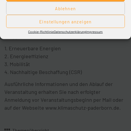
15. November an.
Ablehnen
Eine Anmeldung ist jedoch nicht zwingend
erforderlich. Nennen Sie uns dabei gerne Ihren
Einstellungen anzeigen
bevorzugten Themenschwerpunkt für die
Cookie-Richtlinie
Datenschutzerklärung
Impressum
Gruppenarbeitsphase:
1. Erneuerbare Energien
2. Energieeffizienz
3. Mobilität
4. Nachhaltige Beschaffung (CSR)
Ausführliche Informationen und den Ablauf der
Veranstaltung erhalten Sie nach erfolgter
Anmeldung vor Veranstaltungsbeginn per Mail oder
auf der Webseite www.klimaschutz-paderborn.de.
Themenübersicht