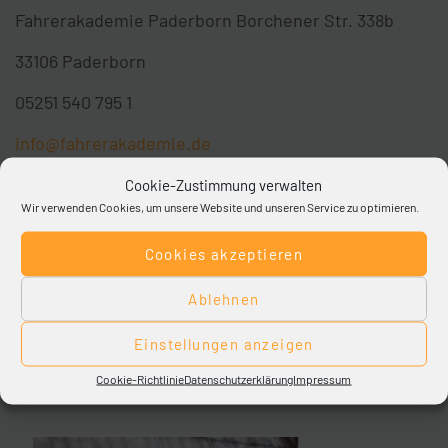
Fahrerakademie Paderborn Borchener Str. 338b
33106 Paderborn
05251 540 795 1
info@fahrerakademie.de
Cookie-Zustimmung verwalten
Wir verwenden Cookies, um unsere Website und unseren Service zu optimieren.
In der Qualifizierung zum/ zur
Auslieferungsfahrer*in ist der Führerschein der
Cookies akzeptieren
Klasse B inklusive.
Ablehnen
Einstellungen anzeigen
Cookie-Richtlinie
Datenschutzerklärung
Impressum
FAHRSCHULE & BERUFSBILDUNG