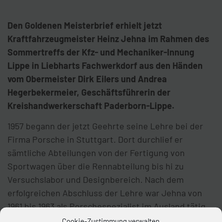
Den Goldenen Meisterbrief erhielt jetzt
Kraftfahrzeugmeister Heinz Jehna
im Rahmen des
Sommertreffs der Kfz- und Mechaniker-Innung
Lippe in Liebharts Fachwerkdorf
aus den Händen
vom Obermeister Dirk Eilers und Andrea
Hegerbekermeier, Geschäftsführerin der
Kreishandwerkerschaft Paderborn-Lippe.
1957 begann der jetzt Geehrte seine Lehre bei der
Firma Porsche in Stuttgart. Dort durchlief er
sämtliche Abteilungen von der Fertigung von
Sportwagen über die Rennabteilung bis hi zu
Versuchslabor und Designbereich. Nach dem
erfolgreichen Abschluss der Lehre war Jehna von
1961 bis 1963 als Porschespezialist im Ausland tätig.
1963 startete der Jubilar bei der Firma Bögeholz &
Cookie-Zustimmung verwalten