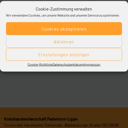
Goldenen Meisterbrief für 50 Jahre Meister an Josef
Cookie-Zustimmung verwalten
Hoischen.
Wir verwenden Cookies, um unsere Website und unseren Service zu optimieren.
Foto-Unterzeile:
Cookies akzeptieren
Lothar Ebbers, Josef Hoischen und Michael
Ablehnen
Friemuth. (v.l.).
Einstellungen anzeigen
Cookie-Richtlinie
Datenschutzerklärung
Impressum
Themenübersicht
Kreishandwerkerschaft Paderborn-Lippe
Forum des Handwerks 1 (ehemals: Waldenburger Straße 19) | 33098