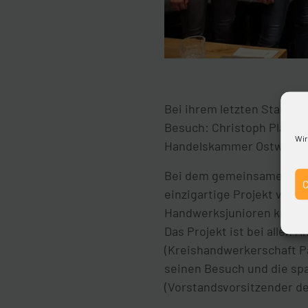
Bei ihrem letzten Stammt
Besuch: Christoph Plass, 
Wir
Handelskammer Ostwestfal
Bei dem gemeinsamen Aben
einzigartige Projekt vor. 
Handwerksjunioren kennen 
Das Projekt ist bei allen
(Kreishandwerkerschaft P
seinen Besuch und die spa
(Vorstandsvorsitzender d