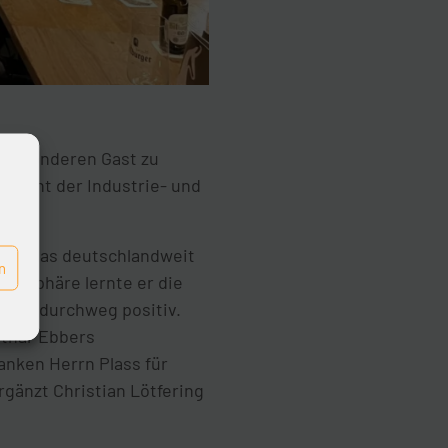
 besonderen Gast zu
sident der Industrie- und
and das deutschlandweit
n
Atmosphäre lernte er die
z war durchweg positiv.
othar Ebbers
nken Herrn Plass für
gänzt Christian Lötfering