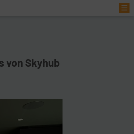
Me
ss von Skyhub