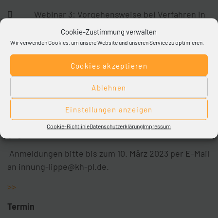
 Webinar 3: Vorgehensweise bei Verfahren in
Wertung
Cookie-Zustimmung verwalten
Wir verwenden Cookies, um unsere Website und unseren Service zu optimieren.
 Webinar 4: Bieterwebinar
Cookies akzeptieren
>>
Ablehnen
Im Rahmen der oben genannten Veranstaltung
Einstellungen anzeigen
sollen Lösungen für gängige Fehler an die Hand
Cookie-Richtlinie
Datenschutzerklärung
Impressum
gegeben werden.
Anmeldungen bitte bis zum 10. März 2023 per E-Mail
an innung-lippe@kh-pl.de.
>>
Termin