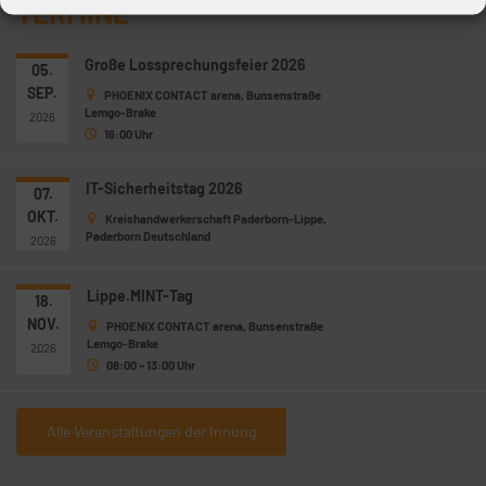
TERMINE
Große Lossprechungsfeier 2026
05.
SEP.
PHOENIX CONTACT arena, Bunsenstraße
Lemgo-Brake
2026
16:00 Uhr
IT-Sicherheitstag 2026
07.
OKT.
Kreishandwerkerschaft Paderborn-Lippe,
Paderborn Deutschland
2026
Lippe.MINT-Tag
18.
NOV.
PHOENIX CONTACT arena, Bunsenstraße
Lemgo-Brake
2026
08:00 – 13:00 Uhr
Alle Veranstaltungen der Innung