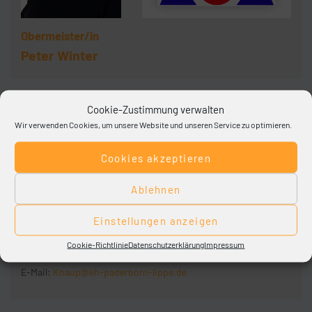
Obermeister/in
Peter Winter
Cookie-Zustimmung verwalten
Wir verwenden Cookies, um unsere Website und unseren Service zu optimieren.
Cookies akzeptieren
Ablehnen
Ansprechpartner/in
Einstellungen anzeigen
Norbert Knaup
Cookie-Richtlinie
Datenschutzerklärung
Impressum
Telefon:
05251/700-140
E-Mail:
Knaup@kh-paderborn-lippe.de