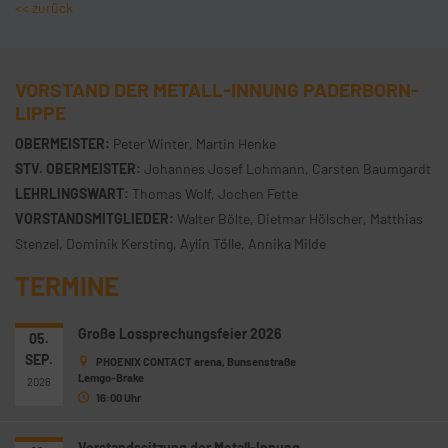
<< zurück
VORSTAND DER METALL-INNUNG PADERBORN-
LIPPE
OBERMEISTER:
Peter Winter, Martin Henke
STV. OBERMEISTER:
Johannes Josef Lohmann, Carsten Baumgardt
LEHRLINGSWART:
Thomas Wolf, Jochen Fette
VORSTANDSMITGLIEDER:
Walter Bölte, Dietmar Hölscher, Matthias
Stenzel, Dominik Kersting, Aylin Tölle, Annika Milde
TERMINE
Große Lossprechungsfeier 2026
05.
SEP.
PHOENIX CONTACT arena, Bunsenstraße
Lemgo-Brake
2026
16:00 Uhr
Vorstandssitzung der Metall-Innung