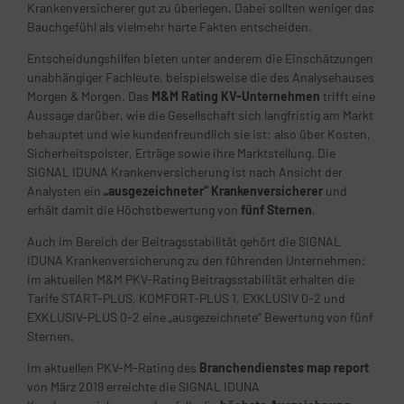
Krankenversicherer gut zu überlegen. Dabei sollten weniger das
Bauchgefühl als vielmehr harte Fakten entscheiden.
Entscheidungshilfen bieten unter anderem die Einschätzungen
unabhängiger Fachleute, beispielsweise die des Analysehauses
Morgen & Morgen. Das
M&M Rating KV-Unternehmen
trifft eine
Aussage darüber, wie die Gesellschaft sich langfristig am Markt
behauptet und wie kundenfreundlich sie ist: also über Kosten,
Sicherheitspolster, Erträge sowie ihre Marktstellung. Die
SIGNAL IDUNA Krankenversicherung ist nach Ansicht der
Analysten ein
„ausgezeichneter“ Krankenversicherer
und
erhält damit die Höchstbewertung von
fünf Sternen
.
Auch im Bereich der Beitragsstabilität gehört die SIGNAL
IDUNA Krankenversicherung zu den führenden Unternehmen:
im aktuellen M&M PKV-Rating Beitragsstabilität erhalten die
Tarife START-PLUS, KOMFORT-PLUS 1, EXKLUSIV 0-2 und
EXKLUSIV-PLUS 0-2 eine „ausgezeichnete“ Bewertung von fünf
Sternen.
Im aktuellen PKV-M-Rating des
Branchendienstes map report
von März 2019 erreichte die SIGNAL IDUNA