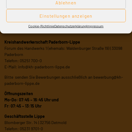
Ablehnen
Einstellungen anzeigen
Cookie-Richtlinie
Datenschutzerklärung
Impressum
Kreishandwerkerschaft Paderborn-Lippe
Forum des Handwerks 1 (ehemals: Waldenburger Straße 19) | 33098
Paderborn
Telefon: 05251 700-0
E-Mail:
info@kh-paderborn-lippe.de
Bitte senden Sie Bewerbungen ausschließlich an
bewerbung@kh-
paderborn-lippe.de
Öffnungszeiten
Mo-Do: 07:45 – 16:45 Uhr und
Fr: 07:45 – 13:15 Uhr
Geschäftsstelle Lippe
Blomberger Str. 14 | 32756 Detmold
Telefon: 05231 9701-0