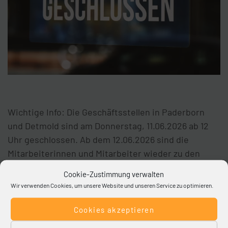
Wichtige Info: Die Geschäftsstellen in Paderborn
und Detmold sind am Donnerstag, 11.06.2026 ab 12
Uhr geschlossen. Ab dem 12.06.2026 sind die
Mitarbeiterinnen und Mitarbeiter wieder zu den
gewohnten Öffnungszeiten zu erreichen.
Cookie-Zustimmung verwalten
Wir verwenden Cookies, um unsere Website und unseren Service zu optimieren.
Themenübersicht
Cookies akzeptieren