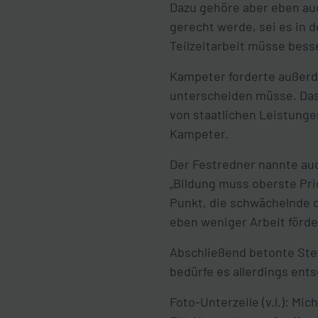
Dazu gehöre aber eben auc
gerecht werde, sei es in d
Teilzeitarbeit müsse bess
Kampeter forderte außerd
unterscheiden müsse. Das 
von staatlichen Leistungen
Kampeter.
Der Festredner nannte auc
„Bildung muss oberste Prio
Punkt, die schwächelnde d
eben weniger Arbeit förd
Abschließend betonte Ste
bedürfe es allerdings ent
Foto-Unterzeile (v.l.): Mi