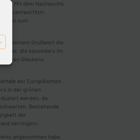
gungen. Mit dem Nachwuchs
e verantwortlich:
bis hin zum
ob in seinem Grußwort die
n
 hervor, die besonders im
stlichen Glaubens
erhalb der Europäischen
rs in der grünen
eduziert werden, da
erschwerten. Bestehende
sigkeit der
and verringern.
dwerks angenommen habe.