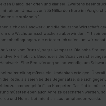
ekten Dialog, der offen und klar sei. Zweitens beeindru
it einem Umsatz von 735 Milliarden Euro im Vergleich z
önnen sie stolz sein.“
enen sich das Handwerk und die deutsche Wirtschaft 
 um die Wachstumsschwäche zu überwinden. Mit seinem
Rahmenbedingungen, die erforderlich seien, um wirtschaft
mehr Netto vom Brutto“, sagte Kampeter. Die hohe Steuer
Handwerk erheblich. Besonders die Sozialversicherungs
e Handwerk. Eine Reduzierung sei notwendig, um Schwarz
beitseinstellung müsse ein Umdenken erfolgen. Überall 
 die Rede, als seien beides Gegensätze, die sich gege
beides zusammengehört“, so Kampeter. Das Motto müsse 
grund müssten eben auch Anreize geschaffen werden, so 
erde und Mehrarbeit nicht als Last empfunden würde.