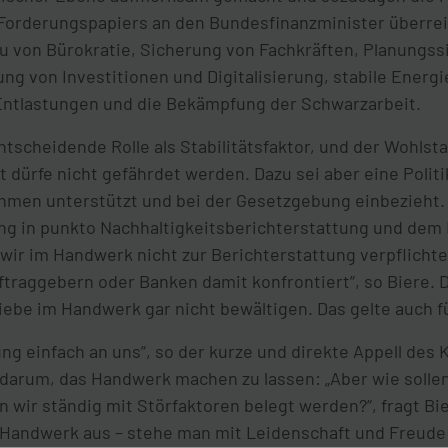
Forderungspapiers an den Bundesfinanzminister überreic
u von Bürokratie, Sicherung von Fachkräften, Planungss
g von Investitionen und Digitalisierung, stabile Energi
 Entlastungen und die Bekämpfung der Schwarzarbeit.
tscheidende Rolle als Stabilitätsfaktor, und der Wohlsta
dürfe nicht gefährdet werden. Dazu sei aber eine Politik
men unterstützt und bei der Gesetzgebung einbezieht. D
g in punkto Nachhaltigkeitsberichterstattung und dem 
 wir im Handwerk nicht zur Berichterstattung verpflichte
ftraggebern oder Banken damit konfrontiert“, so Biere.
ebe im Handwerk gar nicht bewältigen. Das gelte auch f
ng einfach an uns“, so der kurze und direkte Appell des
darum, das Handwerk machen zu lassen: „Aber wie solle
wir ständig mit Störfaktoren belegt werden?“, fragt Bie
 Handwerk aus – stehe man mit Leidenschaft und Freude 