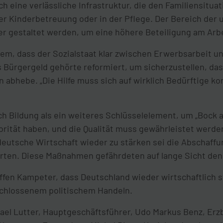
h eine verlässliche Infrastruktur, die den Familiensitu
er Kinderbetreuung oder in der Pflege. Der Bereich der u
er gestaltet werden, um eine höhere Beteiligung am Arb
em, dass der Sozialstaat klar zwischen Erwerbsarbeit u
Bürgergeld gehörte reformiert, um sicherzustellen, das
 abhebe. „Die Hilfe muss sich auf wirklich Bedürftige ko
h Bildung als ein weiteres Schlüsselelement, um „Bock a
rität haben, und die Qualität muss gewährleistet werden
eutsche Wirtschaft wieder zu stärken sei die Abschaffun
erten. Diese Maßnahmen gefährdeten auf lange Sicht den
ffen Kampeter, dass Deutschland wieder wirtschaftlich 
schlossenem politischem Handeln.
chael Lutter, Hauptgeschäftsführer, Udo Markus Benz, Erz