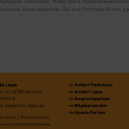
Kampeter, Festredner, Mickel Biere, Kreishandwerksmei
innemann, Generalsekretär CDU und Christoph Rüther, La
le Lippe
>> Anfahrt Paderborn
r. 14 | 32756 Detmold
>> Anfahrt Lippe
1 9701-0
>> Ansprechpartner
kh-paderborn-lippe.de
>> Mitglied werden
>> Unsere Partner
Sie uns per E-Mail kontaktieren,
te unsere
Datenschutzhinweise
.