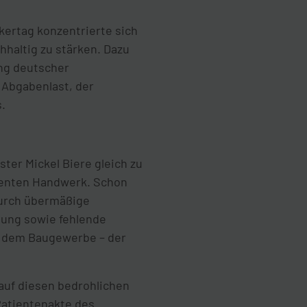
kertag konzentrierte sich
hhaltig zu stärken. Dazu
ng deutscher
 Abgabenlast, der
.
ter Mickel Biere gleich zu
tienten Handwerk. Schon
durch übermäßige
gung sowie fehlende
– dem Baugewerbe – der
auf diesen bedrohlichen
Patientenakte des