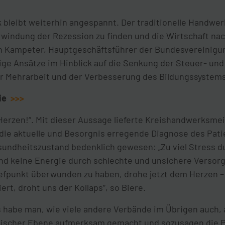
 bleibt weiterhin angespannt. Der traditionelle Handwer
windung der Rezession zu finden und die Wirtschaft nac
fen Kampeter, Hauptgeschäftsführer der Bundesvereinigu
ge Ansätze im Hinblick auf die Senkung der Steuer- und
ür Mehrarbeit und der Verbesserung des Bildungssystems
rie
>>>
erzen!“. Mit dieser Aussage lieferte Kreishandwerksmeis
 die aktuelle und Besorgnis erregende Diagnose des Pa
esundheitszustand bedenklich gewesen: „Zu viel Stress 
nd keine Energie durch schlechte und unsichere Versor
Tiefpunkt überwunden zu haben, drohe jetzt dem Herzen 
ert, droht uns der Kollaps“, so Biere.
 habe man, wie viele andere Verbände im Übrigen auch, 
itischer Ebene aufmerksam gemacht und sozusagen die 