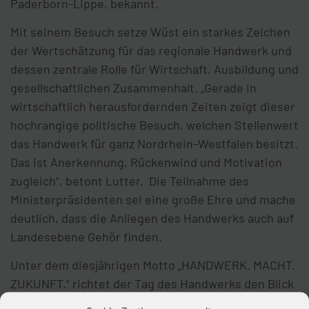
Paderborn-Lippe, bekannt.
Mit seinem Besuch setze Wüst ein starkes Zeichen
der Wertschätzung für das regionale Handwerk und
dessen zentrale Rolle für Wirtschaft, Ausbildung und
gesellschaftlichen Zusammenhalt. „Gerade in
wirtschaftlich herausfordernden Zeiten zeigt dieser
hochrangige politische Besuch, welchen Stellenwert
das Handwerk für ganz Nordrhein-Westfalen besitzt.
Das ist Anerkennung, Rückenwind und Motivation
zugleich“, betont Lutter. Die Teilnahme des
Ministerpräsidenten sei eine große Ehre und mache
deutlich, dass die Anliegen des Handwerks auch auf
Landesebene Gehör finden.
Unter dem diesjährigen Motto „HANDWERK. MACHT.
ZUKUNFT.“ richtet der Tag des Handwerks den Blick
bewusst nach vorne. Das Motto stehe für