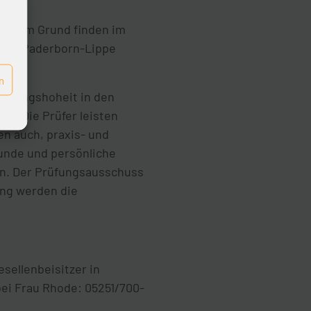
diesem Grund finden im
haft Paderborn-Lippe
n
rüfungshoheit in den
n. Die Prüfer leisten
en auch, praxis- und
unde und persönliche
en. Der Prüfungsausschuss
ang werden die
sellenbeisitzer in
ei Frau Rhode: 05251/700-