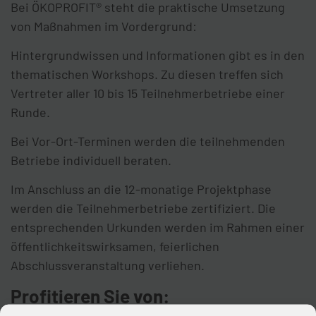
Bei ÖKOPROFIT® steht die praktische Umsetzung
von Maßnahmen im Vordergrund:
Hintergrundwissen und Informationen gibt es in den
thematischen Workshops. Zu diesen treffen sich
Vertreter aller 10 bis 15 Teilnehmerbetriebe einer
Runde.
Bei Vor-Ort-Terminen werden die teilnehmenden
Betriebe individuell beraten.
Im Anschluss an die 12-monatige Projektphase
werden die Teilnehmerbetriebe zertifiziert. Die
entsprechenden Urkunden werden im Rahmen einer
öffentlichkeitswirksamen, feierlichen
Abschlussveranstaltung verliehen.
Profitieren Sie von: