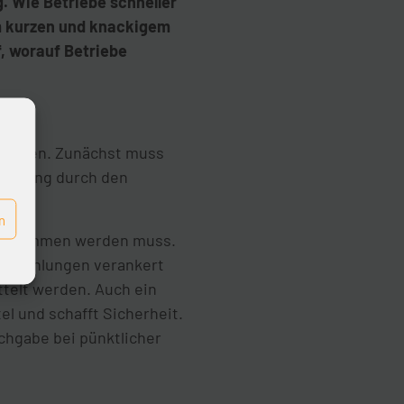
. Wie Betriebe schneller
em kurzen und knackigem
, worauf Betriebe
egangen. Zunächst muss
lligung durch den
n
 abgenommen werden muss.
ma Zahlungen verankert
telt werden. Auch ein
l und schafft Sicherheit.
achgabe bei pünktlicher