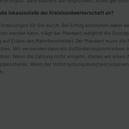
e erfolglos, dann besteht die Möglichkeit, eines gericht
t die Inkassostelle der Kreishandwerkerschaft an?
Forderungen für Sie durch. Bei Erfolg entstehen dabei k
ben werden kann, trägt der Mandant lediglich die Grund
ag auf Erlass des Mahnbescheids). Der Mandant muss die
ichen. Wir versenden dann ein Aufforderungsschreiben z
ner. Wenn die Zahlung nicht eingeht, stellen wir einen A
sbescheids. Wenn der Vollstreckungsbescheid erlassen w
h.