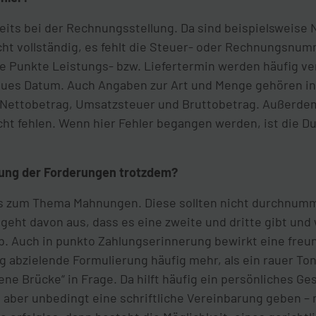
reits bei der Rechnungsstellung. Da sind beispielsweise
cht vollständig, es fehlt die Steuer- oder Rechnungsnu
 Punkte Leistungs- bzw. Liefertermin werden häufig ve
naues Datum. Auch Angaben zur Art und Menge gehören i
in Nettobetrag, Umsatzsteuer und Bruttobetrag. Außerde
ht fehlen. Wenn hier Fehler begangen werden, ist die 
zung der Forderungen trotzdem?
s zum Thema Mahnungen. Diese sollten nicht durchnumm
geht davon aus, dass es eine zweite und dritte gibt und
. Auch in punkto Zahlungserinnerung bewirkt eine freu
abzielende Formulierung häufig mehr, als ein rauer Ton
ene Brücke“ in Frage. Da hilft häufig ein persönliches 
 aber unbedingt eine schriftliche Vereinbarung geben – m