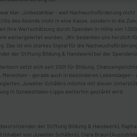
war klar: „Unbezahlbar – weil Nachwuchsförderung nicht 
lös des Abends nicht in eine Kasse, sondern in die Zu
ten ihre Wertschätzung durch Spenden in Höhe von 1.000 
rk weitergeleitet wurden. „Wir bedanken uns herzlich f
g. Das ist ein starkes Signal für die Nachwuchsförderun
ender der Stiftung Bildung & Handwerk) bei der Spenden
aderborn setzt sich seit 2001 für Bildung, Chancengleichh
t es, Menschen – gerade auch in besonderen Lebenslagen –
egleiten. Juwelier Schäfers möchte mit dieser Unterstü
ung in Ostwestfalen-Lippe weiterhin gestärkt wird.
ndsvorsitzender der Stiftung Bildung & Handwerk), Rapha
Inhaber von Juwelier Schäfers), Clara Braun (Auszubild