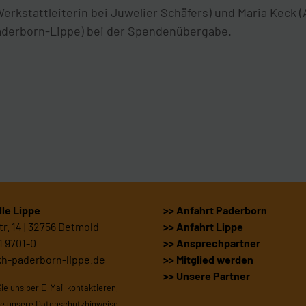
Werkstattleiterin bei Juwelier Schäfers) und Maria Keck 
derborn-Lippe) bei der Spendenübergabe.
le Lippe
>> Anfahrt Paderborn
r. 14 | 32756 Detmold
>> Anfahrt Lippe
1 9701-0
>> Ansprechpartner
kh-paderborn-lippe.de
>> Mitglied werden
>> Unsere Partner
Sie uns per E-Mail kontaktieren,
te unsere
Datenschutzhinweise
.