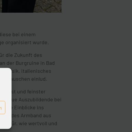
diese bei einem
e organisiert wurde.
r die Zukunft des
n der Burgruine in Bad
 Musik, italienisches
 Austauschen einlud.
kunst und feinster
n, neue Auszubildende bei
ende Einblicke ins
n
e – jedes Armband aus
n dafür, wie wertvoll und