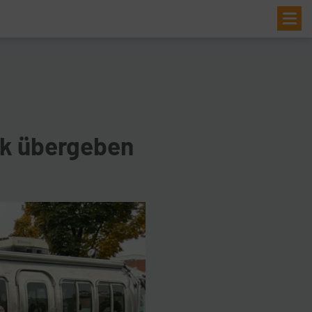
Me
rk übergeben