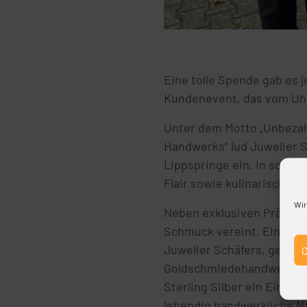
Eine tolle Spende gab es 
Kundenevent, das vom Uhr
Unter dem Motto „Unbezah
Handwerks“ lud Juwelier 
Lippspringe ein. In somme
Flair sowie kulinarische 
Wir
Neben exklusiven Präsent
Schmuck vereint. Einen g
Juwelier Schäfers, gewähr
Goldschmiedehandwerk. Vo
Sterling Silber ein Einzel
lebendig handwerkliche N