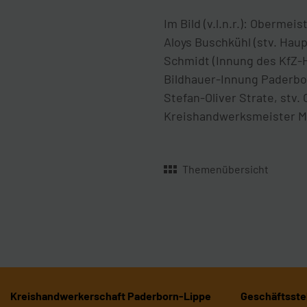
Im Bild (v.l.n.r.): Oberme
Aloys Buschkühl (stv. Ha
Schmidt (Innung des KfZ-
Bildhauer-Innung Paderbo
Stefan-Oliver Strate, stv
Kreishandwerksmeister Mi
Themenübersicht
Kreishandwerkerschaft Paderborn-Lippe
Geschäftsstel