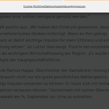
rgeben: „Die Handwerksbetriebe vor Ort müssen wenigs
Cookie-Richtlinie
Datenschutzerklärung
Impressum
ekten zu beteiligen“, forderte Lutter. „Die Freigrenzen, d
eben sind, sollten zwingend genutzt werden.“
llt positiv aus: „Wir haben den Eindruck gewonnen, dass 
rnehmerisches Denken mitbringt. Wenn es ihm gelingt, 
ann er damit wichtige Impulse für mehr Effizienz und ei
tung setzen“, ist Lutter überzeugt. Positiv hervorzuheb
als wichtigem Wirtschaftszweig der Region. „Es wurde 
digte der Hauptgeschäftsführer.
hob Markus Happe, Obermeister der Dachdecker-Innung P
braucht nicht nur ein gutes persönliches Wahlergebnis,
ige Impulse umsetzen zu können. Er muss sich mit seine
raktion verlassen können.“ Gemeinsam mit seinen Oberme
nalwahl am 14. September zur Urne zu schreiten.