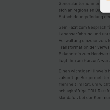
Generalunternehmer zu ve
sich an regionalen Bauproj
Entscheidungsfindung geg
Sein Fazit zum Gespräch fä
Lebenserfahrung und unte
Verwaltung einzusetzen, k
Transformation der Verwal
Bekenntnis zum Handwerk 
liegt ihm am Herzen“, wür
Einen wichtigen Hinweis 
zukünftige Bürgermeister 
Mehrheit im Rat, um wicht
schlagkräftige CDU-Ratsf
klar dafür, bei der Kommu