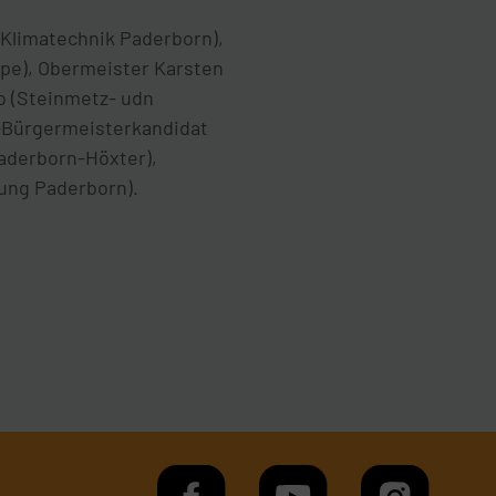
d Klimatechnik Paderborn),
pe), Obermeister Karsten
o (Steinmetz- udn
U-Bürgermeisterkandidat
Paderborn-Höxter),
ung Paderborn).