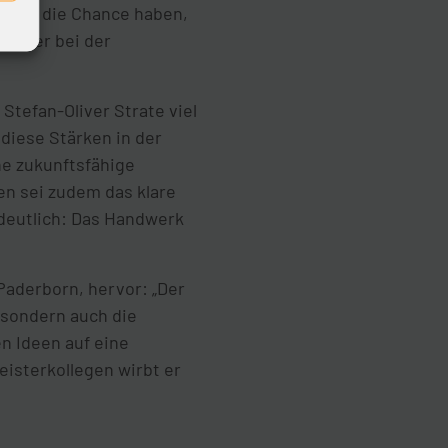
tens die Chance haben,
ie hier bei der
Stefan-Oliver Strate viel
diese Stärken in der
ne zukunftsfähige
en sei zudem das klare
deutlich: Das Handwerk
aderborn, hervor: „Der
 sondern auch die
n Ideen auf eine
isterkollegen wirbt er