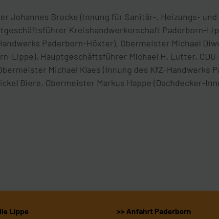
ister Johannes Brocke (Innung für Sanitär-, Heizungs- un
uptgeschäftsführer Kreishandwerkerschaft Paderborn-Lip
Handwerks Paderborn-Höxter), Obermeister Michael Diw
rn-Lippe), Hauptgeschäftsführer Michael H. Lutter, CD
. Obermeister Michael Klaes (Innung des KfZ-Handwerks 
ckel Biere, Obermeister Markus Happe (Dachdecker-Inn
le Lippe
>> Anfahrt Paderborn