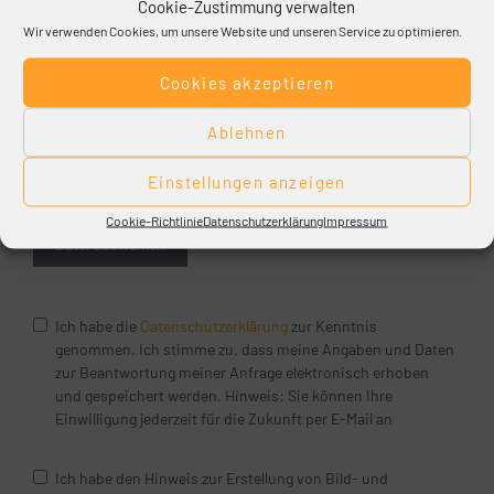
Cookie-Zustimmung verwalten
Wir verwenden Cookies, um unsere Website und unseren Service zu optimieren.
Renoviert durch (Innungsbetrieb)
Cookies akzeptieren
Ablehnen
Einstellungen anzeigen
Datei-Upload
Cookie-Richtlinie
Datenschutzerklärung
Impressum
Datei auswählen
Ich habe die
Datenschutzerklärung
zur Kenntnis
genommen. Ich stimme zu, dass meine Angaben und Daten
zur Beantwortung meiner Anfrage elektronisch erhoben
und gespeichert werden. Hinweis: Sie können Ihre
Einwilligung jederzeit für die Zukunft per E-Mail an
Ich habe den Hinweis zur Erstellung von Bild- und