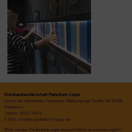
Kreishandwerkerschaft Paderborn-Lippe
Forum des Handwerks 1 (ehemals: Waldenburger Straße 19) | 33098
Paderborn
Telefon: 05251 700-0
E-Mail:
info@kh-paderborn-lippe.de
Bitte senden Sie Bewerbungen ausschließlich an
bewerbung@kh-