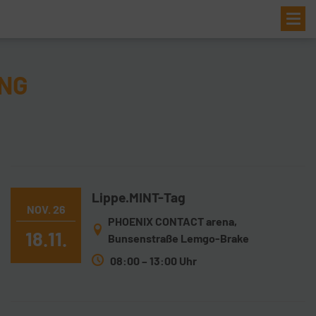
Me
NG
Lippe.MINT-Tag
NOV. 26
PHOENIX CONTACT arena,
18.11.
Bunsenstraße Lemgo-Brake
08:00 – 13:00 Uhr