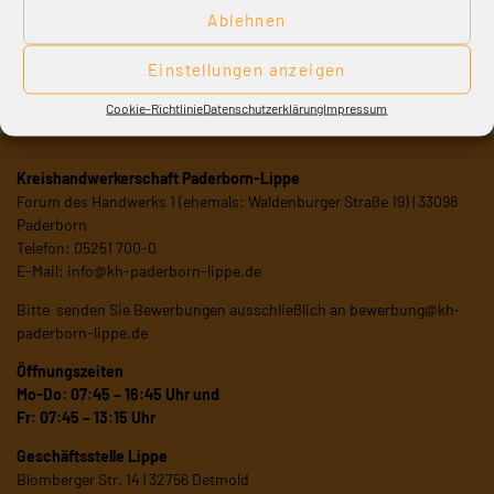
Ablehnen
Einstellungen anzeigen
Cookie-Richtlinie
Datenschutzerklärung
Impressum
Kreishandwerkerschaft Paderborn-Lippe
Forum des Handwerks 1 (ehemals: Waldenburger Straße 19) | 33098
Paderborn
Telefon: 05251 700-0
E-Mail:
info@kh-paderborn-lippe.de
Bitte senden Sie Bewerbungen ausschließlich an
bewerbung@kh-
paderborn-lippe.de
Öffnungszeiten
Mo-Do: 07:45 – 16:45 Uhr und
Fr: 07:45 – 13:15 Uhr
Geschäftsstelle Lippe
Blomberger Str. 14 | 32756 Detmold