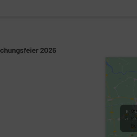
chungsfeier 2026
Gr
Klic
PH
zu ak
Bu