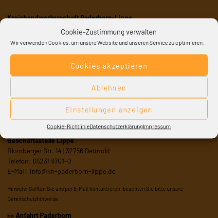
Kreishandwerkerschaft Paderborn-Lippe
Forum des Handwerks 1 (ehemals: Waldenburger Straße 19) | 33098
Cookie-Zustimmung verwalten
Paderborn
Wir verwenden Cookies, um unsere Website und unseren Service zu optimieren.
Telefon: 05251 700-0
E-Mail:
info@kh-paderborn-lippe.de
Cookies akzeptieren
Bitte senden Sie Bewerbungen ausschließlich an
bewerbung@kh-
paderborn-lippe.de
Ablehnen
Öffnungszeiten
Einstellungen anzeigen
Mo-Do: 07:45 – 16:45 Uhr und
Fr: 07:45 – 13:15 Uhr
Cookie-Richtlinie
Datenschutzerklärung
Impressum
Geschäftsstelle Lippe
Blomberger Str. 14 | 32756 Detmold
Telefon: 05231 9701-0
E-Mail:
info@kh-paderborn-lippe.de
Hinweis: Sollten Sie uns per E-Mail kontaktieren, beachten Sie bitte unsere
Datenschutzhinweise
.
>> Anfahrt Paderborn