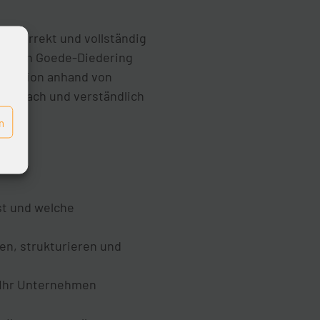
n korrekt und vollständig
ristian Goede-Diedering
mentation anhand von
o einfach und verständlich
n
st und welche
len, strukturieren und
f Ihr Unternehmen