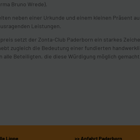
Firma Bruno Wrede).
elten neben einer Urkunde und einem kleinen Präsent auc
ausragenden Leistungen.
eis setzt der Zonta-Club Paderborn ein starkes Zeiche
ebt zugleich die Bedeutung einer fundierten handwerkli
an alle Beteiligten, die diese Würdigung möglich gemach
le Lippe
>> Anfahrt Paderborn