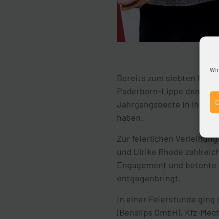
Wir
Bereits zum siebten Mal h
Paderborn-Lippe den Zont
Jahrgangsbeste in ihrem 
haben.
Zur feierlichen Verleihu
und Ulrike Rhode zahlreic
Engagement und betonte d
entgegenbringt.
In einer Feierstunde ging
(Benslips GmbH), Kfz-Mech