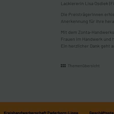
Lackiererin Lisa Osdiek (
Die Preisträgerinnen erhi
Anerkennung für ihre her
Mit dem Zonta-Handwerkspr
Frauen im Handwerk und h
Ein herzlicher Dank geht 
Themenübersicht
Kreishandwerkerschaft Paderborn-Lippe
Geschäftsstel