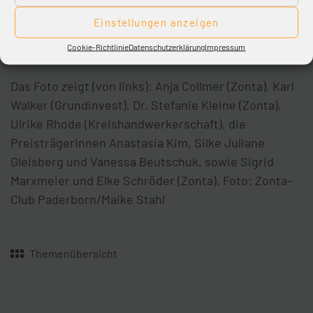
teilnehmen konnte.
Einstellungen anzeigen
Cookie-Richtlinie
Datenschutzerklärung
Impressum
Foto:
Das Foto zeigt (von links): Anja Collmer (Zonta), Karl
Walker (Grundinvest), Dr. Stefanie Kleine (Zonta),
Ulrike Rhode (Kreishandwerkerschaft), die
Preisträgerinnen Anastasia Kim, Silke Juliane
Gleisberg und Vanessa Beutschuk, sowie Sigrid
Marxmeier und Elke Schröder (Zonta). Foto: Zonta-
Club Paderborn/Maike Stahl
Themenübersicht