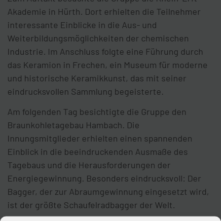
Akademie in Hürth. Dort erhielten die Teilnehmer
interessante Einblicke in die Aus- und
Weiterbildungsmöglichkeiten der chemischen
Industrie. Im Anschluss folgte eine Führung durch
das Keramion in Frechen, ein Museum für moderne
und historische Keramikkunst, das mit seiner
eindrucksvollen Sammlung begeisterte.
Am folgenden Tag besichtigte die Gruppe den
Braunkohletagebau Hambach. Die
Innungsmitglieder erhielten einen spannenden
Einblick in die beeindruckenden Ausmaße des
Tagebaus und die Herausforderungen der
Energiegewinnung. Besonders eindrucksvoll: Der
Bagger, der zur Abraumgewinnung eingesetzt wird,
ist der größte Schaufelradbagger der Welt.