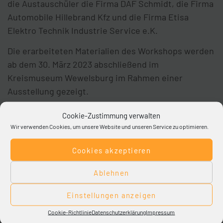
die Austauschüler die Firma DAF Schmidt, die Firma
Automobile Hillebrand Kfz und die Firma Etisa
Elektro Technik Industrie Service e.K.
Die erarbeiteten Materialien des Workshops werden
ab dem 30. März 2023 abschließend im
Kreismuseum Wewelsburg im Rahmen einer
Ausstellung gezeigt.
Cookie-Zustimmung verwalten
Wir verwenden Cookies, um unsere Website und unseren Service zu optimieren.
Cookies akzeptieren
Ablehnen
Einstellungen anzeigen
Cookie-Richtlinie
Datenschutzerklärung
Impressum