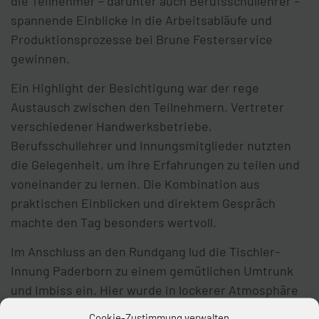
die Teilnehmer – darunter auch Berufsschullehrer –
spannende Einblicke in die Arbeitsabläufe und
Produktionsprozesse bei Brune Festerservice
gewinnen.
Ein Highlight der Besichtigung war der rege
Austausch zwischen den Teilnehmern. Vertreter
verschiedener Handwerksbetriebe,
Berufsschullehrer und Innungsmitglieder nutzten
die Gelegenheit, um ihre Erfahrungen zu teilen und
voneinander zu lernen. Die Kombination aus
praktischen Einblicken und direktem Gespräch
machte den Tag besonders wertvoll.
Im Anschluss an den Rundgang lud die Tischler-
Innung Paderborn zu einem gemütlichen Umtrunk
und Imbiss ein. Hier wurde in lockerer Atmosphäre
weiter über die Zukunft des Handwerks diskutiert,
Cookie-Zustimmung verwalten