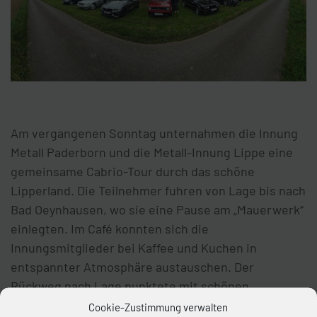
Am vergangenen Sonntag unternahmen die Innung
Metall Paderborn und die Metall-Innung Lippe eine
gemeinsame Cabrio-Tour durch das schöne
Lipperland. Die Teilnehmer fuhren von Lage bis nach
Bad Oeynhausen, wo sie eine Pause am „Mauerwerk“
einlegten. Im Café konnten sich die
Innungsmitglieder bei Kaffee und Kuchen in
entspannter Atmosphäre austauschen. Der
Rückweg nach Lage punktete mit schönen,
kurvenreichen Straßen. Für alle Teilnehmer war der
Cookie-Zustimmung verwalten