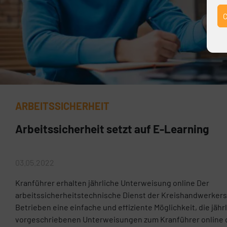
ARBEITSSICHERHEIT
Arbeitssicherheit setzt auf E-Learning
03.05.2022
Kranführer erhalten jährliche Unterweisung online Der
arbeitssicherheitstechnische Dienst der Kreishandwerkersc
Betrieben eine einfache und effiziente Möglichkeit, die jähr
vorgeschriebenen Unterweisungen zum Kranführer online 