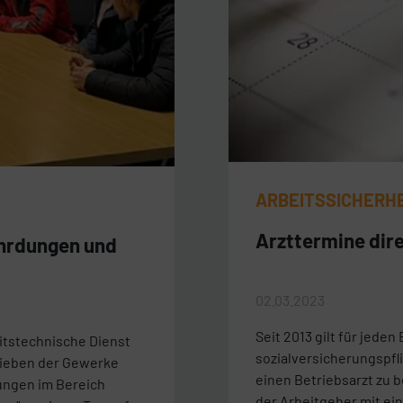
ARBEITSSICHERH
Arzttermine dire
hrdungen und
02.03.2023
Seit 2013 gilt für jede
itstechnische Dienst
sozialversicherungspfli
rieben der Gewerke
einen Betriebsarzt zu 
ungen im Bereich
der Arbeitgeber mit e