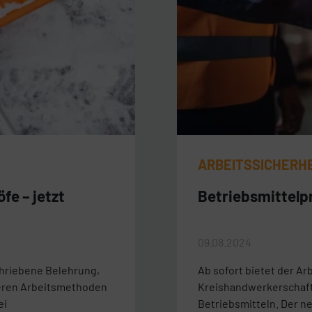
ARBEITSSICHERH
fe – jetzt
Betriebsmittelp
09.08.2024
chriebene Belehrung,
Ab sofort bietet der A
heren Arbeitsmethoden
Kreishandwerkerschaft
ei
Betriebsmitteln. Der n