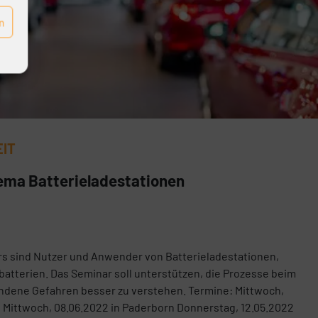
n
EIT
ma Batterieladestationen
rs sind Nutzer und Anwender von Batterieladestationen,
batterien. Das Seminar soll unterstützen, die Prozesse beim
ndene Gefahren besser zu verstehen. Termine: Mittwoch,
n Mittwoch, 08.06.2022 in Paderborn Donnerstag, 12.05.2022