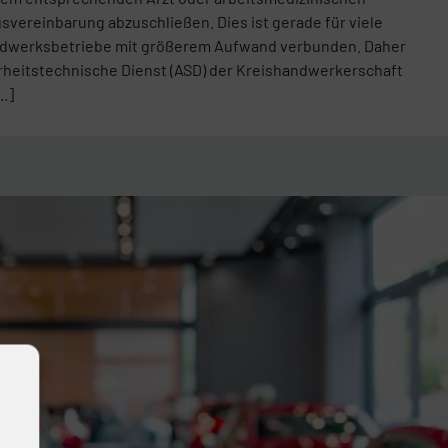
svereinbarung abzuschließen. Dies ist gerade für viele
andwerksbetriebe mit größerem Aufwand verbunden. Daher
erheitstechnische Dienst (ASD) der Kreishandwerkerschaft
..]