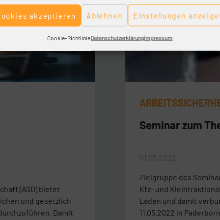
Cookies akzeptieren
Ablehnen
Einstellungen anzeige
Cookie-Richtlinie
Datenschutzerklärung
Impressum
ARBEITSSICHERH
Seminar zum The
01.05.2022
Zielgruppe des Semina
haft (ASD) bietet
Kfz- und Kleintraktions
lichen und gesetzlich
Laden und damit verbu
durchzuführen. Damit
11.05.2022 in Paderbor