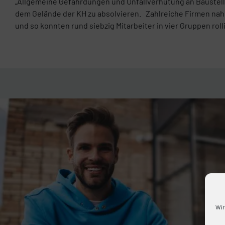
„Allgemeine Gefährdungen und Unfallverhütung an Baustell
dem Gelände der KH zu absolvieren. Zahlreiche Firmen n
und so konnten rund siebzig Mitarbeiter in vier Gruppen roll
Wir