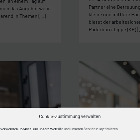
en“ an einem Tag auf
Partner eine Betreuung
ahmen das Angebot wahr
kleine und mittlere H
ierend in Themen [...]
bietet der arbeitssich
Paderborn-Lippe (KH) [.
Cookie-Zustimmung verwalten
 verwenden Cookies, um unsere Website und unseren Service zu optimieren.