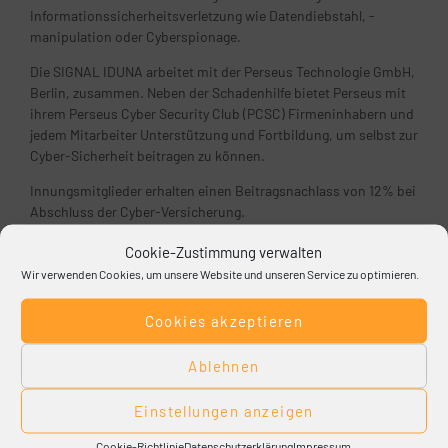
Informationssicherheitsverletzung wie Datendiebstahl, -
manipulation oder Cyberspionage.
Die SIGNAL IDUNA arbeitet mit der Perseus Technologie GmbH,
Berlin, zusammen. Neben der Schadenhilfe bietet Perseus mit
ihrem Perseus Cyber Security Club (PCSC) Firmeninhabern und
jedem Mitarbeiter Unterstützung und Fortbildung, um selbst zur
Cyber-Sicherheit beitragen zu können.
Innungsmitglieder erhalten einen Beitragsnachlass von 12% bei
Abschluss der Cyber-Versicherung.
Cookie-Zustimmung verwalten
Wir verwenden Cookies, um unsere Website und unseren Service zu optimieren.
Ihre SIGNAL IDUNA vor Ort.
Cookies akzeptieren
SIGNAL IDUNA Gruppe Geschäftsstelle Paderborn, Grüner Weg
Ablehnen
31, 33098 Paderborn, Tel.: (05251) 17 40-0, E-Mail:
gs.paderborn@signal-iduna.de
Einstellungen anzeigen
Cookie-Richtlinie
Datenschutzerklärung
Impressum