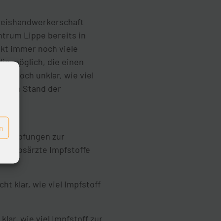
Kreishandwerkerschaft
trum Lippe bereits in
nkt immer noch viele
die möglich, die einen
mer noch unklar, wie viel
uellen Stand der
n
ebsimpfungen zur
etriebsärzte Impfstoffe
t klar, wie viel Impfstoff
ar, wie viel Impfstoff zur