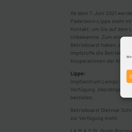
Ab dem 7. Juni 2021 werd
Paderborn-Lippe steht mi
Kontakt, um Sie auf dem L
Unbekannte. Zum einen ist 
Betriebsarzt haben, der de
Impfstoffe die Betriebsär
Wir
Kooperationen der Kreish
Lippe:
Impfzentrum Lemgo: Das I
Verfügung. Allerdings ste
bestellen.
Betriebsarzt Dietmar Schr
zur Verfügung steht.
I.A.M.A.S Dr. Guido Borrm