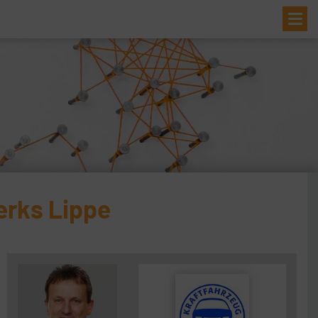
Me
erks Lippe