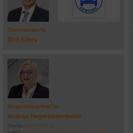
Obermeister/in
Dirk Eilers
Ansprechpartner/in
Andrea Hegerbekermeier
Telefon:
05231/9701 10
E-Mail:
Andrea.Hegerbekermeier@kh-paderborn-