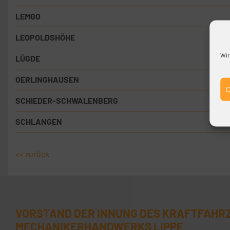
LEMGO
LEOPOLDSHÖHE
Wir
LÜGDE
OERLINGHAUSEN
SCHIEDER-SCHWALENBERG
SCHLANGEN
<< zurück
VORSTAND DER INNUNG DES KRAFTFAHR
MECHANIKERHANDWERKS LIPPE