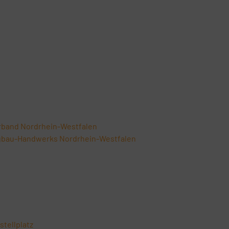
rband Nordrhein-Westfalen
gbau-Handwerks Nordrhein-Westfalen
tellplatz