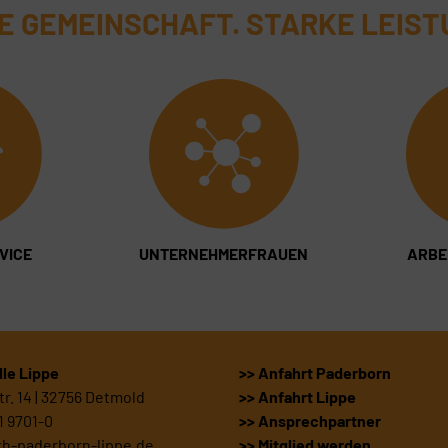
E GEMEINSCHAFT. STARKE LEIST
VICE
UNTERNEHMERFRAUEN
ARBE
le Lippe
>> Anfahrt Paderborn
r. 14 | 32756 Detmold
>> Anfahrt Lippe
1 9701-0
>> Ansprechpartner
kh-paderborn-lippe.de
>> Mitglied werden