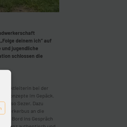
andwerkerschaft
„Folge deinem ich“ auf
 und jugendliche
ation schlossen die
rojektleiterin bei der
ene Konzepte im Gepäck.
ung“, so Sezer. Dazu
n
andwerkerbus an die
ke an Bord ins Gespräch
nn ganz authentisch und