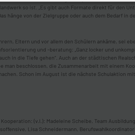
andwerk so ist. „Es gibt auch Formate direkt für den Unt
 Das hänge von der Zielgruppe oder auch dem Bedarf in de
rern, Eltern und vor allem den Schülern ankäme, sei eb
sorientierung und –beratung: „Ganz locker und unkompli
 auch in die Tiefe gehen“. Auch an der städtischen Reals
abe man beschlossen, die Zusammenarbeit mit einem Koo
u machen. Schon im August ist die nächste Schulaktion 
 Kooperation: (v.l.): Madeleine Scheibe, Team Ausbildung
gsoffensive, Lisa Schneidermann, Berufswahlkoordinator