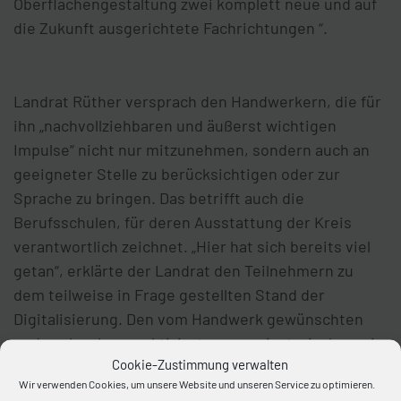
Oberflächengestaltung zwei komplett neue und auf
die Zukunft ausgerichtete Fachrichtungen “.
Landrat Rüther versprach den Handwerkern, die für
ihn „nachvollziehbaren und äußerst wichtigen
Impulse“ nicht nur mitzunehmen, sondern auch an
geeigneter Stelle zu berücksichtigen oder zur
Sprache zu bringen. Das betrifft auch die
Berufsschulen, für deren Ausstattung der Kreis
verantwortlich zeichnet. „Hier hat sich bereits viel
getan“, erklärte der Landrat den Teilnehmern zu
dem teilweise in Frage gestellten Stand der
Digitalisierung. Den vom Handwerk gewünschten
und auch schon praktizierten organisatorischen wie
Cookie-Zustimmung verwalten
inhaltlichen gemeinsamen Austausch zur dualen
Wir verwenden Cookies, um unsere Website und unseren Service zu optimieren.
Ausbildung unterstützte Rüther.