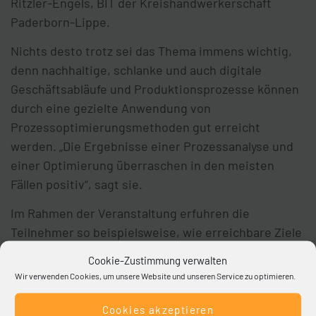
Ritzler-Engels, BIT der Kreishandwerkerschaft
Paderborn-Lippe.
Nichts desto trotz sei das Thema immens wichtig,
denn nachhaltige, schlanke und auch digitale
Geschäftsabläufe und Produktionsprozesse können
durch eine gezielte Anwendung von
Prozessoptimierungsmethoden gut erreicht
werden. „Die Ergebnisse einer Prozessanalyse und
einer Optimierung überraschen in den meisten
Fällen positiv“, sagt sie.
Im Rahmen der Veranstaltung erfuhren die
Teilnehmer so beispielsweise, wie erreichbare Ziele
für ihre eigenen Prozessoptimierungen festgelegt
Cookie-Zustimmung verwalten
werden können. Außerdem lernten sie dazu
Wir verwenden Cookies, um unsere Website und unseren Service zu optimieren.
geeignete Methode kennen. Darüber hinaus gabes
Input, wie Optimierungsansätze in den Betrieben
Cookies akzeptieren