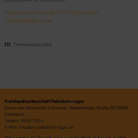
Impressionen von der Prüfung und der
Urkundenübergabe
Themenübersicht
Kreishandwerkerschaft Paderborn-Lippe
Forum des Handwerks 1 (ehemals: Waldenburger Straße 19) | 33098
Paderborn
Telefon: 05251 700-0
E-Mail:
info@kh-paderborn-lippe.de
Bitte senden Sie Bewerbungen ausschließlich an
bewerbung@kh-