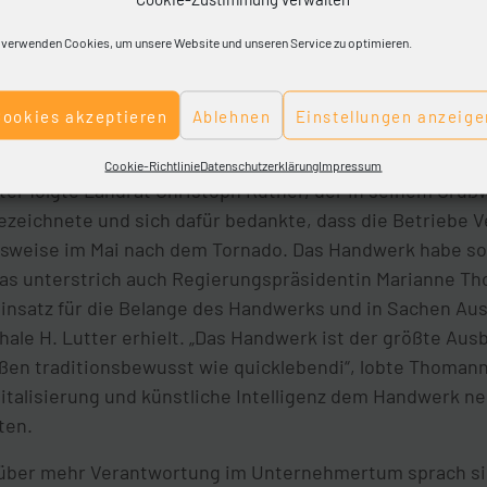
s Handwerk wird die Energiewende nicht funktionieren“,
 verwenden Cookies, um unsere Website und unseren Service zu optimieren.
tem Tatendrang dazu beitragen könne, brauche es zun
, weniger bürokratische Hürden und mittelstandsfreundl
tungsfähige Infrastruktur und zwar mit einer digitalen u
Cookies akzeptieren
Ablehnen
Einstellungen anzeige
e.
Cookie-Richtlinie
Datenschutzerklärung
Impressum
r folgte Landrat Christoph Rüther, der in seinem Gruß
ezeichnete und sich dafür bedankte, dass die Betriebe 
sweise im Mai nach dem Tornado. Das Handwerk habe so
Das unterstrich auch Regierungspräsidentin Marianne Th
 Einsatz für die Belange des Handwerks und in Sachen Au
ale H. Lutter erhielt. „Das Handwerk ist der größte Ausb
ßen traditionsbewusst wie quicklebendi“, lobte Thomann
gitalisierung und künstliche Intelligenz dem Handwerk n
ten.
 über mehr Verantwortung im Unternehmertum sprach si