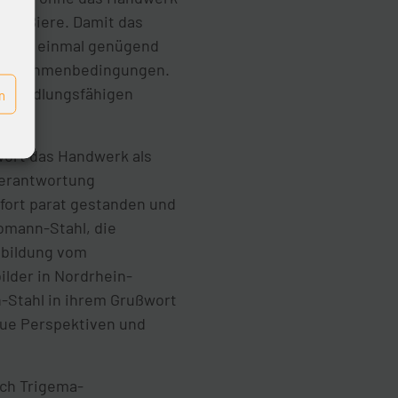
 so Biere. Damit das
ächst einmal genügend
iche Rahmenbedingungen.
nd handlungsfähigen
n
wort das Handwerk als
Verantwortung
fort parat gestanden und
omann-Stahl, die
sbildung vom
ilder in Nordrhein-
-Stahl in ihrem Grußwort
eue Perspektiven und
ch Trigema-