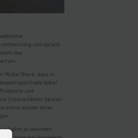
hwäbische
erantwortung und sprach
steht das
mertum.
 Mickel Biere, dass in
Maspernsporthalle dabei
 Probleme und
hre Corona hätten Spuren
ns schon wieder einer
gen.
ie möglich zu beenden.
 nicht ohne das Handwerk