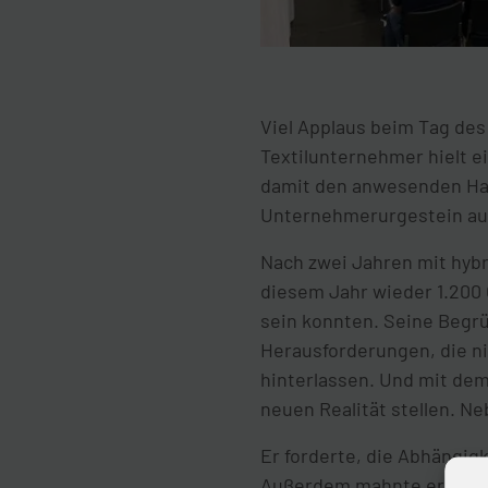
Viel Applaus beim Tag de
Textilunternehmer hielt 
damit den anwesenden Han
Unternehmerurgestein aus
Nach zwei Jahren mit hybr
diesem Jahr wieder 1.200 
sein konnten. Seine Begr
Herausforderungen, die n
hinterlassen. Und mit dem
neuen Realität stellen. N
Er forderte, die Abhängig
Außerdem mahnte er, dass