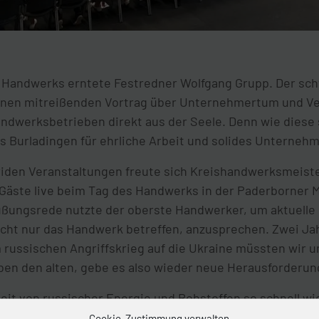
s Handwerks erntete Festredner Wolfgang Grupp. Der sc
einen mitreißenden Vortrag über Unternehmertum und V
dwerksbetrieben direkt aus der Seele. Denn wie diese 
 Burladingen für ehrliche Arbeit und solides Unterneh
iden Veranstaltungen freute sich Kreishandwerksmeister
Gäste live beim Tag des Handwerks in der Paderborner 
üßungsrede nutzte der oberste Handwerker, um aktuelle
icht nur das Handwerk betreffen, anzusprechen. Zwei Ja
 russischen Angriffskrieg auf die Ukraine müssten wir u
eben den alten, gebe es also wieder neue Herausforderun
keit von russischer Energie und Rohstoffen so schnell w
 wer mehr Klimaschutz und Energieeffizienz wolle, dies
Cookie-Zustimmung verwalten