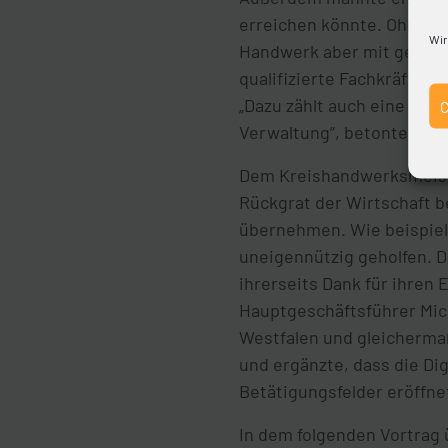
erreichen könnte. Ohne da
Wir
Handwerk aber mit gewohn
qualifizierte Fachkräfte
„Dazu zählt auch eine leis
Verwaltung“, betonte Bier
Dem Kreishandwerksmeiste
Rückgrat der Wirtschaft b
übernehmen. Wie beispiel
uneigennützig geholfen. 
ihrerseits Dank für ihren
Hauptgeschäftsführer Mich
Westfalen und gleicherma
und ergänzte, dass die Di
Betätigungsfelder eröffne
In dem folgenden Vortrag