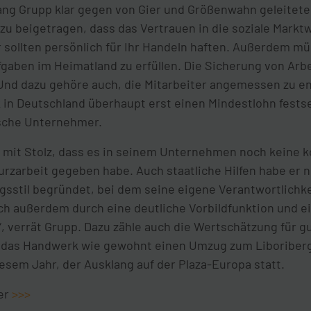
g Grupp klar gegen von Gier und Größenwahn geleitet
zu beigetragen, dass das Vertrauen in die soziale Markt
sollten persönlich für Ihr Handeln haften. Außerdem mü
ufgaben im Heimatland zu erfüllen. Die Sicherung von Arb
. Und dazu gehöre auch, die Mitarbeiter angemessen zu e
tik in Deutschland überhaupt erst einen Mindestlohn fests
sche Unternehmer.
 mit Stolz, dass es in seinem Unternehmen noch keine 
rzarbeit gegeben habe. Auch staatliche Hilfen habe er ni
sstil begründet, bei dem seine eigene Verantwortlichkei
ch außerdem durch eine deutliche Vorbildfunktion und ei
, verrät Grupp. Dazu zähle auch die Wertschätzung für g
e das Handwerk wie gewohnt einen Umzug zum Liboriberg.
iesem Jahr, der Ausklang auf der Plaza-Europa statt.
er
>>>