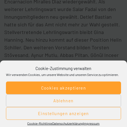
Encarnacion Miralles Diaz wiedergewählt. Als
weiterer Lehrlingswart wurde Salar Fadai von den
Innungsmitgliedern neu gewählt. Detlef Bastian
hatte sich für das Amt nicht mehr zur Wahl gestellt.
Stellvertretende Lehrlingswartin bleibt Gina
Hanning. Neu hinzu kommt auf dieser Position Helin
Schiller. Den weiteren Vorstand bilden Torsten
Stövesand, Aynur Mutlu, Abbas Piltan, Gönül Inceer
und als neu gewähltes Mitglied Romina Carcanella.
Cookie-Zustimmung verwalten
Alle Vorstandsmitglieder wurden einstimmig und
Wir verwenden Cookies, um unsere Website und unseren Service zu optimieren.
ohne Enthaltungen gewählt.
Cookies akzeptieren
Ablehnen
Bildunterschrift:
Der neu gewählte Vorstand der Friseur- und
Einstellungen anzeigen
Kosmetik-Innung Paderborn-Lippe (v.l.):
Obermeisterin Heike Klaas, Torsten Stövesand,
Cookie-Richtlinie
Datenschutzerklärung
Impressum